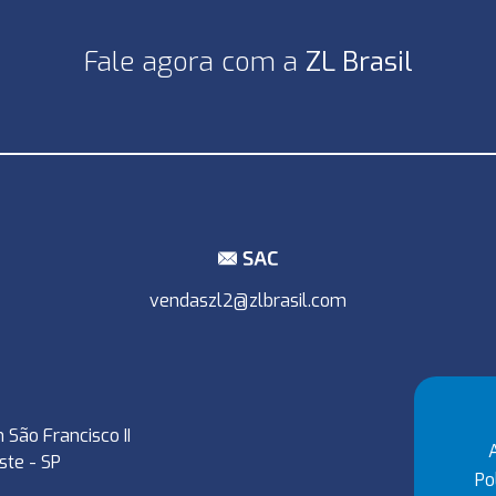
Fale agora com a
ZL Brasil
vendaszl2@zlbrasil.com
 São Francisco II
ste - SP
Po